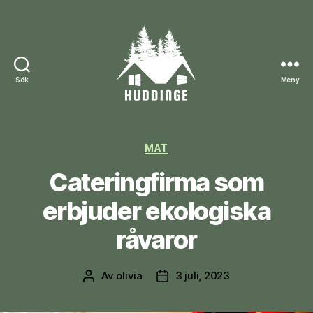
Sök
Meny
huddinge.nu
Kategorier
MAT
Cateringfirma som
erbjuder ekologiska
råvaror
Av
olivia
3 juli, 2023
Inläggsförfattare
Inläggsdatum