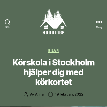
Sök
Meny
huddinge.nu
Kategorier
BILAR
Körskola i Stockholm
hjälper dig med
körkortet
Av
Anna
19 februari, 2022
Inläggsförfattare
Inläggsdatum