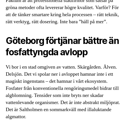
Faktum är att professionella städfirmor som satsar på
gröna metoder ofta levererar högre kvalitet. Varför? För
att de tänker smartare kring hela processen – rätt teknik,
rätt verktyg, rätt dosering. Inte bara ”häll på mer”.
Göteborg förtjänar bättre än
fosfattyngda avlopp
Vi bor i en stad omgiven av vatten. Skärgården. Älven.
Delsjön. Det vi spolar ner i avloppet hamnar inte i ett
magiskt ingenstans – det hamnar i vårt ekosystem.
Fosfater från konventionella rengöringsmedel bidrar till
algblomning. Tensider som inte bryts ner skadar
vattenlevande organismer. Det är inte abstrakt miljöprat.
Det är Saltholmen en sommarkväll med illaluktande
algmattor.