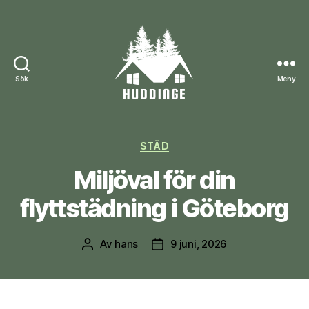
Sök
Meny
huddinge.nu
Kategorier
STÄD
Miljöval för din
flyttstädning i Göteborg
Av
hans
9 juni, 2026
Inläggsförfattare
Inläggsdatum