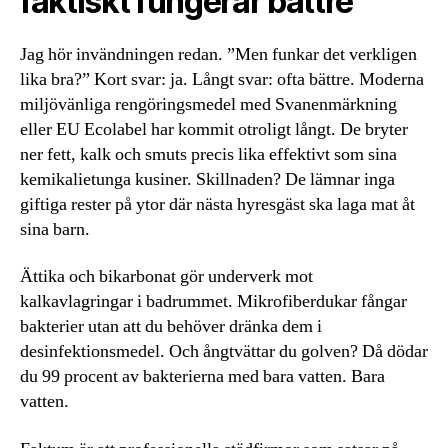
faktiskt fungerar bättre
Jag hör invändningen redan. ”Men funkar det verkligen
lika bra?” Kort svar: ja. Långt svar: ofta bättre. Moderna
miljövänliga rengöringsmedel med Svanenmärkning
eller EU Ecolabel har kommit otroligt långt. De bryter
ner fett, kalk och smuts precis lika effektivt som sina
kemikalietunga kusiner. Skillnaden? De lämnar inga
giftiga rester på ytor där nästa hyresgäst ska laga mat åt
sina barn.
Ättika och bikarbonat gör underverk mot
kalkavlagringar i badrummet. Mikrofiberdukar fångar
bakterier utan att du behöver dränka dem i
desinfektionsmedel. Och ångtvättar du golven? Då dödar
du 99 procent av bakterierna med bara vatten. Bara
vatten.