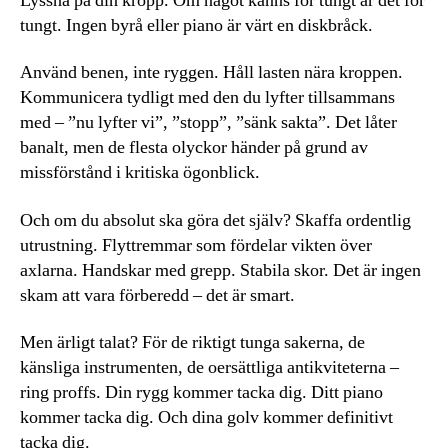
Lyssna på din kropp. Om något känns för tungt är det för
tungt. Ingen byrå eller piano är värt en diskbråck.
Använd benen, inte ryggen. Håll lasten nära kroppen.
Kommunicera tydligt med den du lyfter tillsammans
med – ”nu lyfter vi”, ”stopp”, ”sänk sakta”. Det låter
banalt, men de flesta olyckor händer på grund av
missförstånd i kritiska ögonblick.
Och om du absolut ska göra det själv? Skaffa ordentlig
utrustning. Flyttremmar som fördelar vikten över
axlarna. Handskar med grepp. Stabila skor. Det är ingen
skam att vara förberedd – det är smart.
Men ärligt talat? För de riktigt tunga sakerna, de
känsliga instrumenten, de oersättliga antikviteterna –
ring proffs. Din rygg kommer tacka dig. Ditt piano
kommer tacka dig. Och dina golv kommer definitivt
tacka dig.