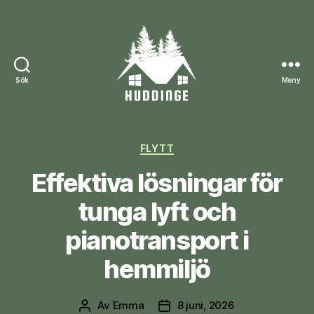
Sök
Meny
huddinge.nu
Kategorier
FLYTT
Effektiva lösningar för
tunga lyft och
pianotransport i
hemmiljö
Av
Emma
8 juni, 2026
Inläggsförfattare
Inläggsdatum