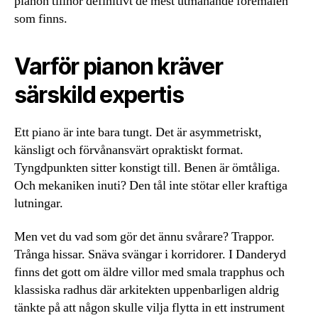
pianon tillhör definitivt de mest utmanande föremålen
som finns.
Varför pianon kräver
särskild expertis
Ett piano är inte bara tungt. Det är asymmetriskt,
känsligt och förvånansvärt opraktiskt format.
Tyngdpunkten sitter konstigt till. Benen är ömtåliga.
Och mekaniken inuti? Den tål inte stötar eller kraftiga
lutningar.
Men vet du vad som gör det ännu svårare? Trappor.
Trånga hissar. Snäva svängar i korridorer. I Danderyd
finns det gott om äldre villor med smala trapphus och
klassiska radhus där arkitekten uppenbarligen aldrig
tänkte på att någon skulle vilja flytta in ett instrument