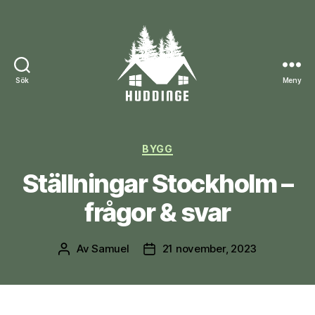
Sök
Meny
huddinge.nu
Kategorier
BYGG
Ställningar Stockholm –
frågor & svar
Av
Samuel
21 november, 2023
Inläggsförfattare
Inläggsdatum