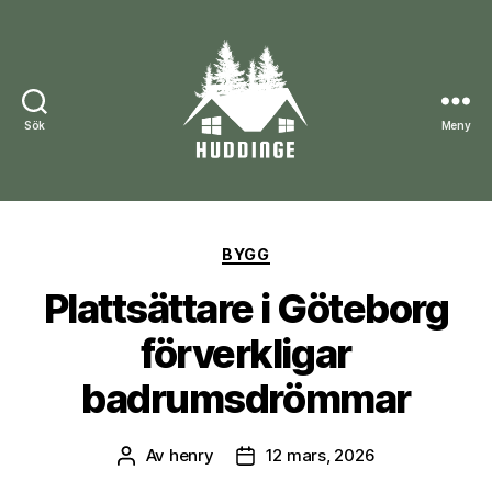
Sök
Meny
huddinge.nu
Kategorier
BYGG
Plattsättare i Göteborg
förverkligar
badrumsdrömmar
Av
henry
12 mars, 2026
Inläggsförfattare
Inläggsdatum