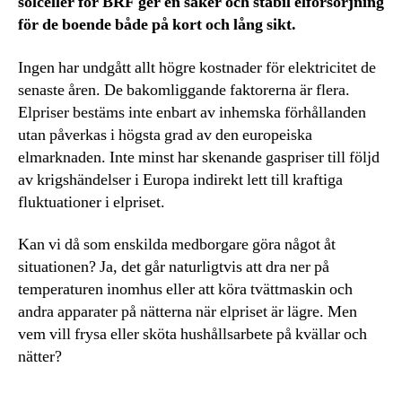
solceller för BRF ger en säker och stabil elförsörjning
för de boende både på kort och lång sikt.
Ingen har undgått allt högre kostnader för elektricitet de
senaste åren. De bakomliggande faktorerna är flera.
Elpriser bestäms inte enbart av inhemska förhållanden
utan påverkas i högsta grad av den europeiska
elmarknaden. Inte minst har skenande gaspriser till följd
av krigshändelser i Europa indirekt lett till kraftiga
fluktuationer i elpriset.
Kan vi då som enskilda medborgare göra något åt
situationen? Ja, det går naturligtvis att dra ner på
temperaturen inomhus eller att köra tvättmaskin och
andra apparater på nätterna när elpriset är lägre. Men
vem vill frysa eller sköta hushållsarbete på kvällar och
nätter?