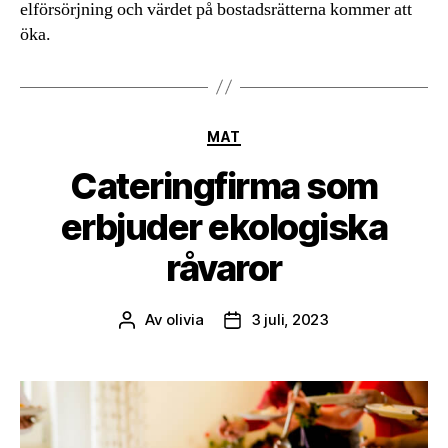
elförsörjning och värdet på bostadsrätterna kommer att
öka.
Kategorier
MAT
Cateringfirma som
erbjuder ekologiska
råvaror
Av
olivia
3 juli, 2023
Inläggsförfattare
Inläggsdatum