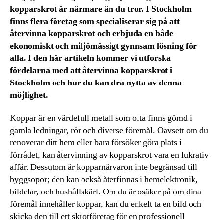
kopparskrot är närmare än du tror. I Stockholm
finns flera företag som specialiserar sig på att
återvinna kopparskrot och erbjuda en både
ekonomiskt och miljömässigt gynnsam lösning för
alla. I den här artikeln kommer vi utforska
fördelarna med att återvinna kopparskrot i
Stockholm och hur du kan dra nytta av denna
möjlighet.
Koppar är en värdefull metall som ofta finns gömd i
gamla ledningar, rör och diverse föremål. Oavsett om du
renoverar ditt hem eller bara försöker göra plats i
förrådet, kan återvinning av kopparskrot vara en lukrativ
affär. Dessutom är kopparnärvaron inte begränsad till
byggsopor; den kan också återfinnas i hemelektronik,
bildelar, och hushållskärl. Om du är osäker på om dina
föremål innehåller koppar, kan du enkelt ta en bild och
skicka den till ett skrotföretag för en professionell